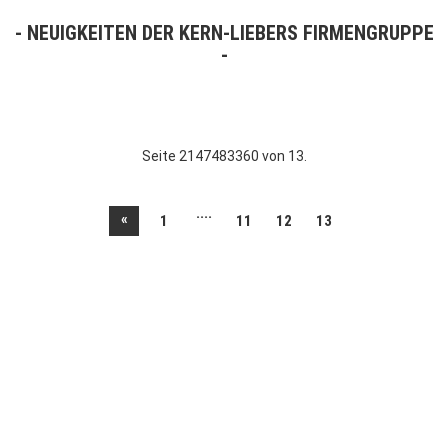
NEUIGKEITEN DER KERN-LIEBERS FIRMENGRUPPE
Seite 2147483360 von 13.
....
«
1
11
12
13