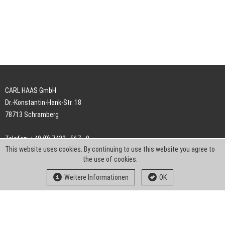
CARL HAAS GmbH
Dr.-Konstantin-Hank-Str. 18
78713 Schramberg
Telefon: +49 (0) 7422 . 567 - 0
This website uses cookies. By continuing to use this website you agree to
Telefax: +49 (0) 7422 . 567 - 239
the use of cookies.
E-Mail:
info-ch@kern-liebers.com
Weitere Informationen
OK
AGB
Impressum
Datenschutz
Downloads