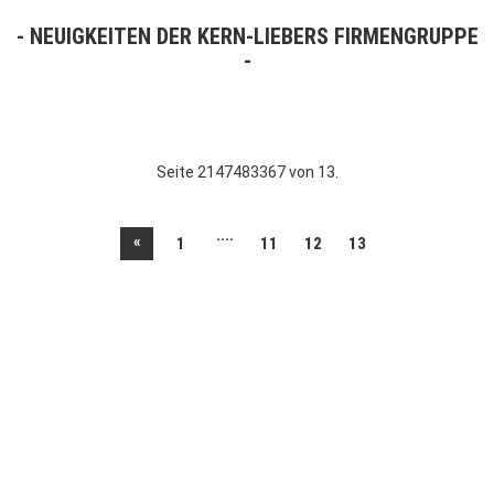
NEUIGKEITEN DER KERN-LIEBERS FIRMENGRUPPE
Seite 2147483367 von 13.
....
«
1
11
12
13