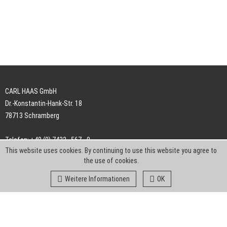
CARL HAAS GmbH
Dr.-Konstantin-Hank-Str. 18
78713 Schramberg
Telefon: +49 (0) 7422 . 567 - 0
This website uses cookies. By continuing to use this website you agree to
Telefax: +49 (0) 7422 . 567 - 239
the use of cookies.
E-Mail:
info-ch@kern-liebers.com
Weitere Informationen
OK
AGB
Impressum
Datenschutz
Downloads