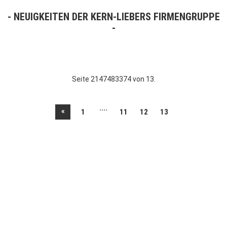
NEUIGKEITEN DER KERN-LIEBERS FIRMENGRUPPE
Seite 2147483374 von 13.
....
«
1
11
12
13