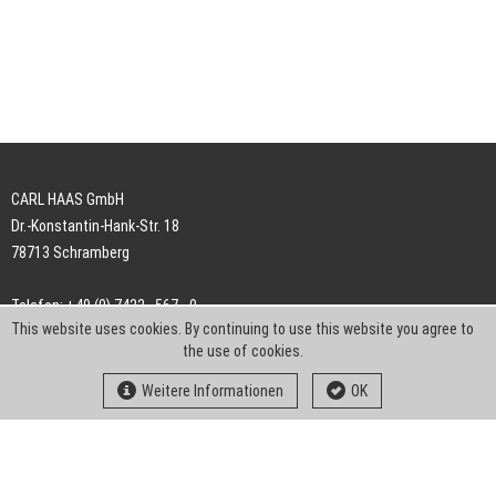
CARL HAAS GmbH
Dr.-Konstantin-Hank-Str. 18
78713 Schramberg
Telefon: +49 (0) 7422 . 567 - 0
This website uses cookies. By continuing to use this website you agree to
Telefax: +49 (0) 7422 . 567 - 239
the use of cookies.
E-Mail:
info-ch@kern-liebers.com
Weitere Informationen
OK
AGB
Impressum
Datenschutz
Downloads