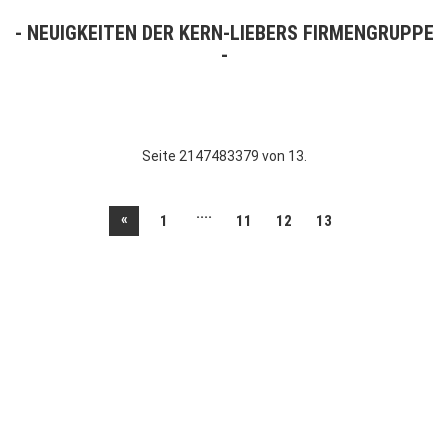
NEUIGKEITEN DER KERN-LIEBERS FIRMENGRUPPE
Seite 2147483379 von 13.
....
«
1
11
12
13