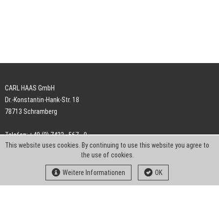
CARL HAAS GmbH
Dr.-Konstantin-Hank-Str. 18
78713 Schramberg
Telefon: +49 (0) 7422 . 567 - 0
This website uses cookies. By continuing to use this website you agree to
Telefax: +49 (0) 7422 . 567 - 239
the use of cookies.
E-Mail:
info-ch@kern-liebers.com
Weitere Informationen
OK
AGB
Impressum
Datenschutz
Downloads