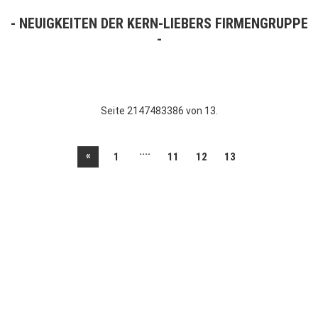
NEUIGKEITEN DER KERN-LIEBERS FIRMENGRUPPE
Seite 2147483386 von 13.
....
«
1
11
12
13