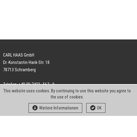
CARL HAAS GmbH
Dr.-Konstantin-Hank-Str. 18
78713 Schramberg
Telefon: +49 (0) 7422 . 567 - 0
This website uses cookies. By continuing to use this website you agree to
Telefax: +49 (0) 7422 . 567 - 239
the use of cookies.
E-Mail:
info-ch@kern-liebers.com
Weitere Informationen
OK
AGB
Impressum
Datenschutz
Downloads