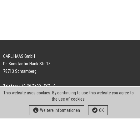
CARL HAAS GmbH
Dr.-Konstantin-Hank-Str. 18
78713 Schramberg
Telefon: +49 (0) 7422 . 567 - 0
This website uses cookies. By continuing to use this website you agree to
Telefax: +49 (0) 7422 . 567 - 239
the use of cookies.
E-Mail:
info-ch@kern-liebers.com
Weitere Informationen
OK
AGB
Impressum
Datenschutz
Downloads