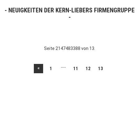
NEUIGKEITEN DER KERN-LIEBERS FIRMENGRUPPE
Seite 2147483388 von 13.
....
«
1
11
12
13