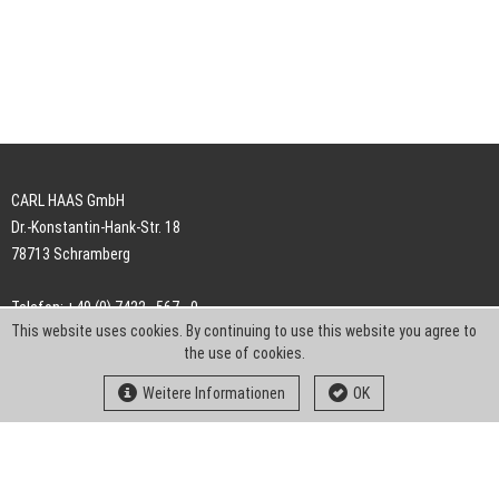
CARL HAAS GmbH
Dr.-Konstantin-Hank-Str. 18
78713 Schramberg
Telefon: +49 (0) 7422 . 567 - 0
This website uses cookies. By continuing to use this website you agree to
Telefax: +49 (0) 7422 . 567 - 239
the use of cookies.
E-Mail:
info-ch@kern-liebers.com
Weitere Informationen
OK
AGB
Impressum
Datenschutz
Downloads