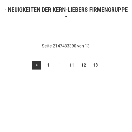
NEUIGKEITEN DER KERN-LIEBERS FIRMENGRUPPE
Seite 2147483390 von 13.
....
«
1
11
12
13