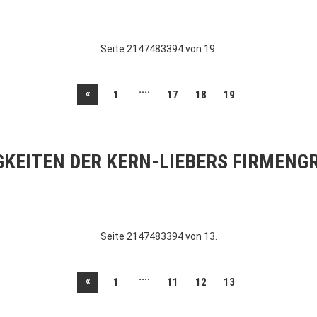
Seite 2147483394 von 19.
....
«
1
17
18
19
GKEITEN DER KERN-LIEBERS FIRMENG
Seite 2147483394 von 13.
....
«
1
11
12
13