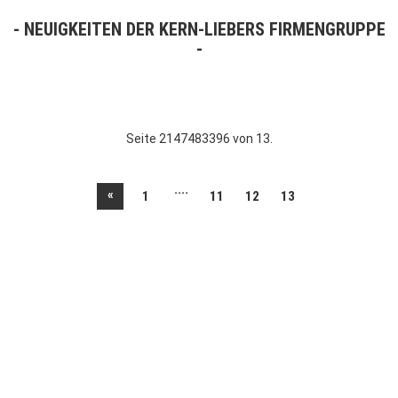
NEUIGKEITEN DER KERN-LIEBERS FIRMENGRUPPE
Seite 2147483396 von 13.
....
«
1
11
12
13