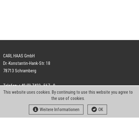
CARL HAAS GmbH
Dr.-Konstantin-Hank-Str. 18
78713 Schramberg
Telefon: +49 (0) 7422 . 567 - 0
This website uses cookies. By continuing to use this website you agree to
Telefax: +49 (0) 7422 . 567 - 239
the use of cookies.
E-Mail:
info-ch@kern-liebers.com
Weitere Informationen
OK
AGB
Impressum
Datenschutz
Downloads