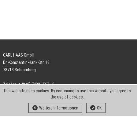
CARL HAAS GmbH
Dr.-Konstantin-Hank-Str. 18
78713 Schramberg
Telefon: +49 (0) 7422 . 567 - 0
This website uses cookies. By continuing to use this website you agree to
Telefax: +49 (0) 7422 . 567 - 239
the use of cookies.
E-Mail:
info-ch@kern-liebers.com
Weitere Informationen
OK
AGB
Impressum
Datenschutz
Downloads