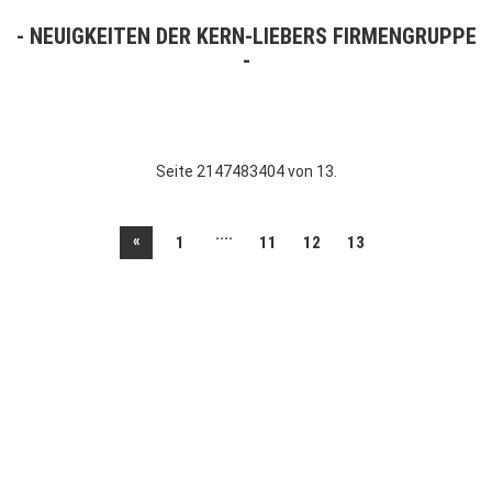
NEUIGKEITEN DER KERN-LIEBERS FIRMENGRUPPE
Seite 2147483404 von 13.
....
«
1
11
12
13