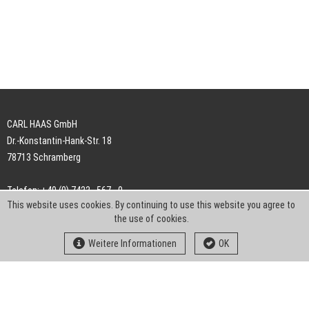
CARL HAAS GmbH
Dr.-Konstantin-Hank-Str. 18
78713 Schramberg
Telefon: +49 (0) 7422 . 567 - 0
This website uses cookies. By continuing to use this website you agree to
Telefax: +49 (0) 7422 . 567 - 239
the use of cookies.
E-Mail:
info-ch@kern-liebers.com
Weitere Informationen
OK
AGB
Impressum
Datenschutz
Downloads