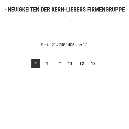
NEUIGKEITEN DER KERN-LIEBERS FIRMENGRUPPE
Seite 2147483406 von 13.
....
«
1
11
12
13