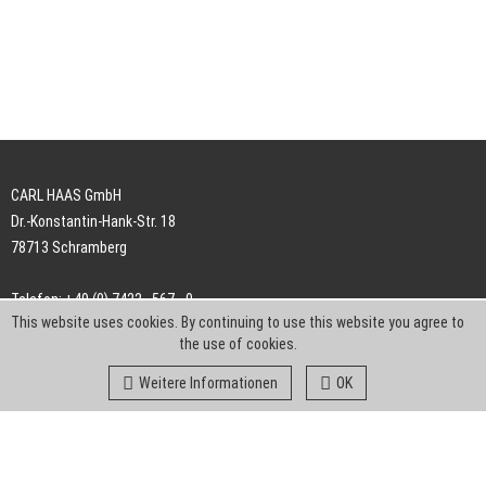
CARL HAAS GmbH
Dr.-Konstantin-Hank-Str. 18
78713 Schramberg
Telefon: +49 (0) 7422 . 567 - 0
This website uses cookies. By continuing to use this website you agree to
Telefax: +49 (0) 7422 . 567 - 239
the use of cookies.
E-Mail:
info-ch@kern-liebers.com
Weitere Informationen
OK
AGB
Impressum
Datenschutz
Downloads