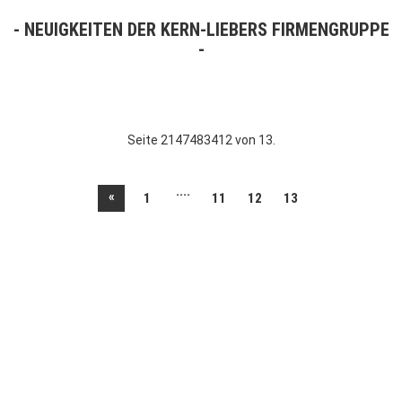
NEUIGKEITEN DER KERN-LIEBERS FIRMENGRUPPE
Seite 2147483412 von 13.
....
«
1
11
12
13