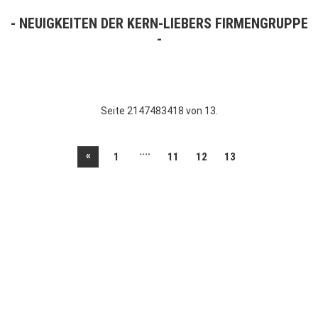
NEUIGKEITEN DER KERN-LIEBERS FIRMENGRUPPE
Seite 2147483418 von 13.
....
«
1
11
12
13