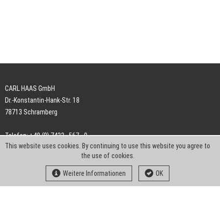
CARL HAAS GmbH
Dr.-Konstantin-Hank-Str. 18
78713 Schramberg
Telefon: +49 (0) 7422 . 567 - 0
This website uses cookies. By continuing to use this website you agree to
Telefax: +49 (0) 7422 . 567 - 239
the use of cookies.
E-Mail:
info-ch@kern-liebers.com
Weitere Informationen
OK
AGB
Impressum
Datenschutz
Downloads