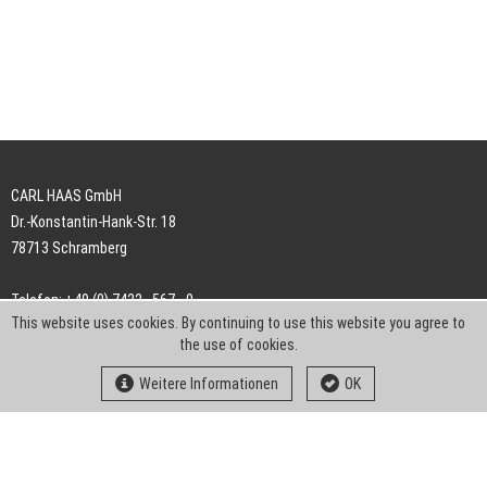
CARL HAAS GmbH
Dr.-Konstantin-Hank-Str. 18
78713 Schramberg
Telefon: +49 (0) 7422 . 567 - 0
This website uses cookies. By continuing to use this website you agree to
Telefax: +49 (0) 7422 . 567 - 239
the use of cookies.
E-Mail:
info-ch@kern-liebers.com
Weitere Informationen
OK
AGB
Impressum
Datenschutz
Downloads