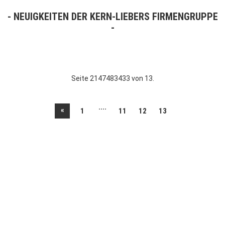
NEUIGKEITEN DER KERN-LIEBERS FIRMENGRUPPE
Seite 2147483433 von 13.
....
«
1
11
12
13