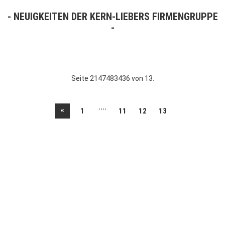
NEUIGKEITEN DER KERN-LIEBERS FIRMENGRUPPE
Seite 2147483436 von 13.
....
«
1
11
12
13