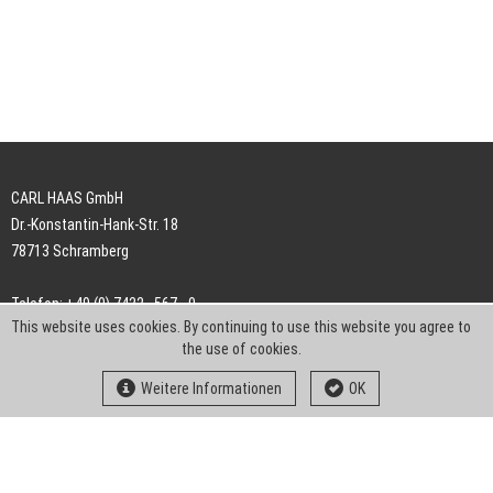
CARL HAAS GmbH
Dr.-Konstantin-Hank-Str. 18
78713 Schramberg
Telefon: +49 (0) 7422 . 567 - 0
This website uses cookies. By continuing to use this website you agree to
Telefax: +49 (0) 7422 . 567 - 239
the use of cookies.
E-Mail:
info-ch@kern-liebers.com
Weitere Informationen
OK
AGB
Impressum
Datenschutz
Downloads