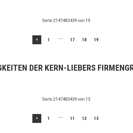
Seite 2147483439 von 19.
....
«
1
17
18
19
GKEITEN DER KERN-LIEBERS FIRMENG
Seite 2147483439 von 13.
....
«
1
11
12
13