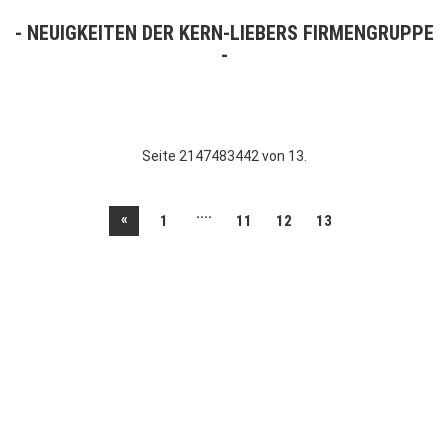
NEUIGKEITEN DER KERN-LIEBERS FIRMENGRUPPE
Seite 2147483442 von 13.
....
«
1
11
12
13