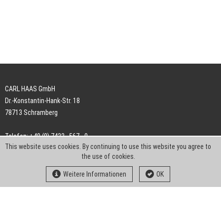
CARL HAAS GmbH
Dr.-Konstantin-Hank-Str. 18
78713 Schramberg
Telefon: +49 (0) 7422 . 567 - 0
This website uses cookies. By continuing to use this website you agree to
Telefax: +49 (0) 7422 . 567 - 239
the use of cookies.
E-Mail:
info-ch@kern-liebers.com
Weitere Informationen
OK
AGB
Impressum
Datenschutz
Downloads