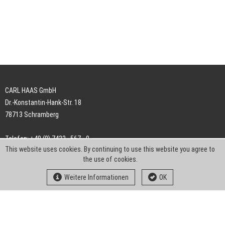
CARL HAAS GmbH
Dr.-Konstantin-Hank-Str. 18
78713 Schramberg
Telefon: +49 (0) 7422 . 567 - 0
This website uses cookies. By continuing to use this website you agree to
Telefax: +49 (0) 7422 . 567 - 239
the use of cookies.
E-Mail:
info-ch@kern-liebers.com
Weitere Informationen
OK
AGB
Impressum
Datenschutz
Downloads