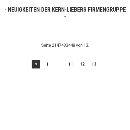
NEUIGKEITEN DER KERN-LIEBERS FIRMENGRUPPE
Seite 2147483448 von 13.
....
«
1
11
12
13