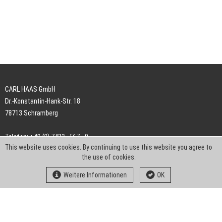
CARL HAAS GmbH
Dr.-Konstantin-Hank-Str. 18
78713 Schramberg
Telefon: +49 (0) 7422 . 567 - 0
This website uses cookies. By continuing to use this website you agree to
Telefax: +49 (0) 7422 . 567 - 239
the use of cookies.
E-Mail:
info-ch@kern-liebers.com
Weitere Informationen
OK
AGB
Impressum
Datenschutz
Downloads