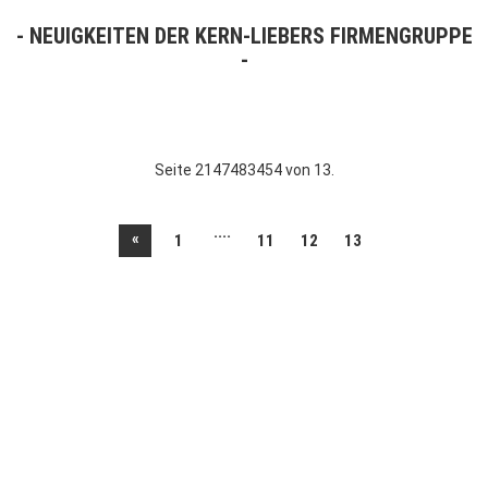
NEUIGKEITEN DER KERN-LIEBERS FIRMENGRUPPE
Seite 2147483454 von 13.
....
«
1
11
12
13