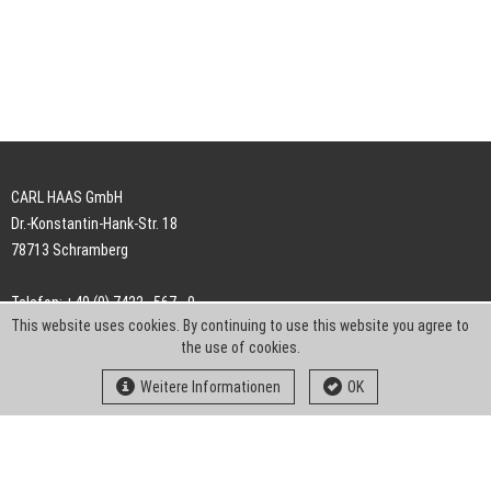
CARL HAAS GmbH
Dr.-Konstantin-Hank-Str. 18
78713 Schramberg
Telefon: +49 (0) 7422 . 567 - 0
This website uses cookies. By continuing to use this website you agree to
Telefax: +49 (0) 7422 . 567 - 239
the use of cookies.
E-Mail:
info-ch@kern-liebers.com
Weitere Informationen
OK
AGB
Impressum
Datenschutz
Downloads