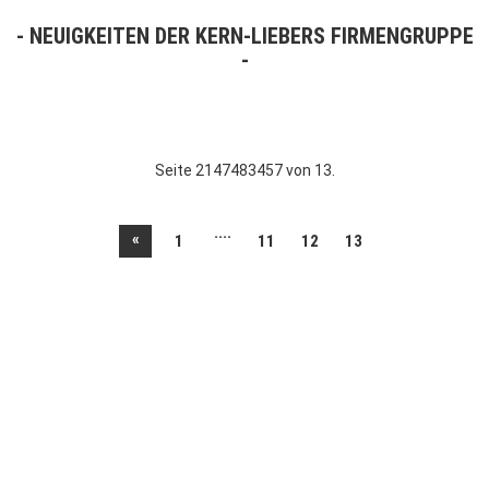
NEUIGKEITEN DER KERN-LIEBERS FIRMENGRUPPE
Seite 2147483457 von 13.
....
«
1
11
12
13