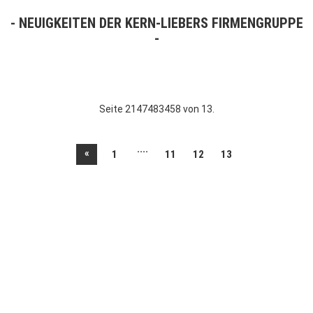
NEUIGKEITEN DER KERN-LIEBERS FIRMENGRUPPE
Seite 2147483458 von 13.
....
«
1
11
12
13