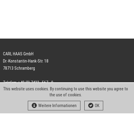
CARL HAAS GmbH
Dr.-Konstantin-Hank-Str. 18
78713 Schramberg
Telefon: +49 (0) 7422 . 567 - 0
This website uses cookies. By continuing to use this website you agree to
Telefax: +49 (0) 7422 . 567 - 239
the use of cookies.
E-Mail:
info-ch@kern-liebers.com
Weitere Informationen
OK
AGB
Impressum
Datenschutz
Downloads