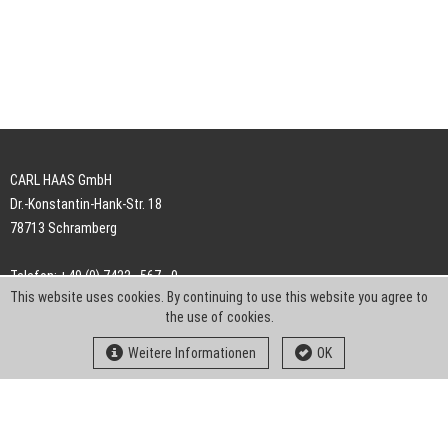
CARL HAAS GmbH
Dr.-Konstantin-Hank-Str. 18
78713 Schramberg
Telefon: +49 (0) 7422 . 567 - 0
This website uses cookies. By continuing to use this website you agree to
Telefax: +49 (0) 7422 . 567 - 239
the use of cookies.
E-Mail:
info-ch@kern-liebers.com
Weitere Informationen
OK
AGB
Impressum
Datenschutz
Downloads