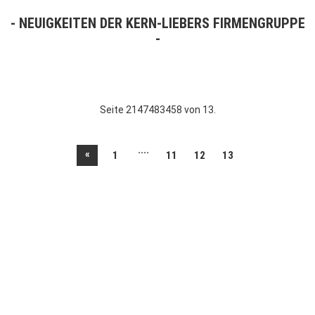
NEUIGKEITEN DER KERN-LIEBERS FIRMENGRUPPE
Seite 2147483458 von 13.
....
«
1
11
12
13