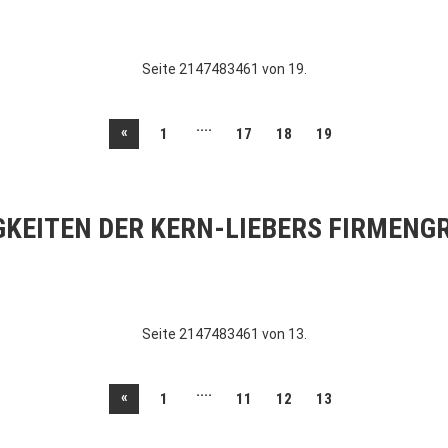
Seite 2147483461 von 19.
....
«
1
17
18
19
GKEITEN DER KERN-LIEBERS FIRMENG
Seite 2147483461 von 13.
....
«
1
11
12
13