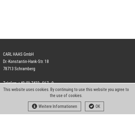
CARL HAAS GmbH
Dr.-Konstantin-Hank-Str. 18
78713 Schramberg
Telefon: +49 (0) 7422 . 567 - 0
This website uses cookies. By continuing to use this website you agree to
Telefax: +49 (0) 7422 . 567 - 239
the use of cookies.
E-Mail:
info-ch@kern-liebers.com
Weitere Informationen
OK
AGB
Impressum
Datenschutz
Downloads