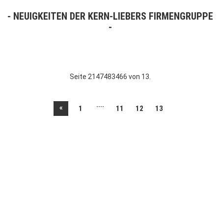
NEUIGKEITEN DER KERN-LIEBERS FIRMENGRUPPE
Seite 2147483466 von 13.
....
«
1
11
12
13