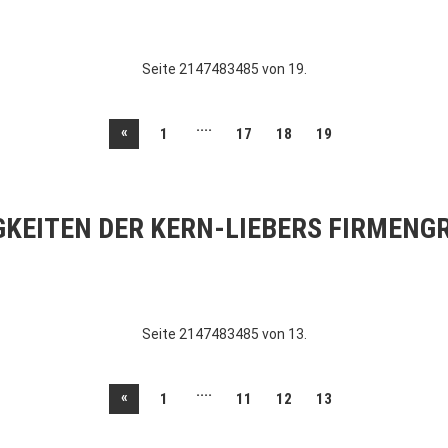
Seite 2147483485 von 19.
....
«
1
17
18
19
GKEITEN DER KERN-LIEBERS FIRMENG
Seite 2147483485 von 13.
....
«
1
11
12
13