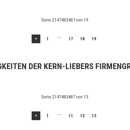
Seite 2147483487 von 19.
....
«
1
17
18
19
GKEITEN DER KERN-LIEBERS FIRMENG
Seite 2147483487 von 13.
....
«
1
11
12
13