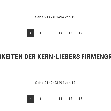
Seite 2147483494 von 19.
....
«
1
17
18
19
GKEITEN DER KERN-LIEBERS FIRMENG
Seite 2147483494 von 13.
....
«
1
11
12
13