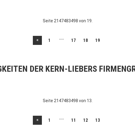
Seite 2147483498 von 19.
....
«
1
17
18
19
GKEITEN DER KERN-LIEBERS FIRMENG
Seite 2147483498 von 13.
....
«
1
11
12
13