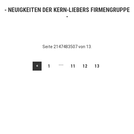
NEUIGKEITEN DER KERN-LIEBERS FIRMENGRUPPE
Seite 2147483507 von 13.
....
«
1
11
12
13