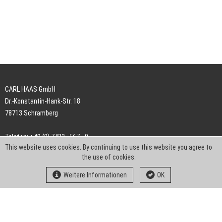
CARL HAAS GmbH
Dr.-Konstantin-Hank-Str. 18
78713 Schramberg
Telefon: +49 (0) 7422 . 567 - 0
This website uses cookies. By continuing to use this website you agree to
Telefax: +49 (0) 7422 . 567 - 239
the use of cookies.
E-Mail:
info-ch@kern-liebers.com
Weitere Informationen
OK
AGB
Impressum
Datenschutz
Downloads