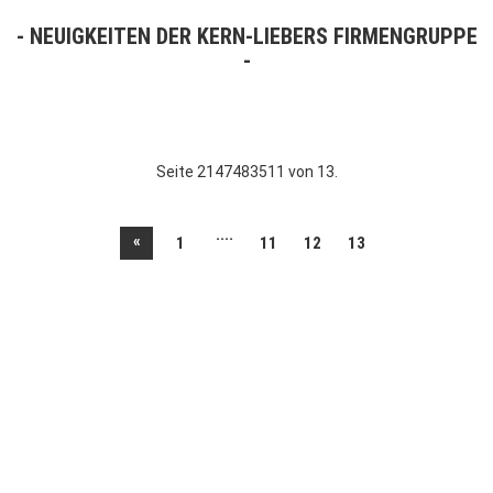
NEUIGKEITEN DER KERN-LIEBERS FIRMENGRUPPE
Seite 2147483511 von 13.
....
«
1
11
12
13