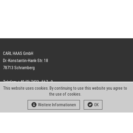
CARL HAAS GmbH
Dr.-Konstantin-Hank-Str. 18
78713 Schramberg
Telefon: +49 (0) 7422 . 567 - 0
This website uses cookies. By continuing to use this website you agree to
Telefax: +49 (0) 7422 . 567 - 239
the use of cookies.
E-Mail:
info-ch@kern-liebers.com
Weitere Informationen
OK
AGB
Impressum
Datenschutz
Downloads