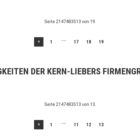
Seite 2147483513 von 19.
....
«
1
17
18
19
GKEITEN DER KERN-LIEBERS FIRMENG
Seite 2147483513 von 13.
....
«
1
11
12
13