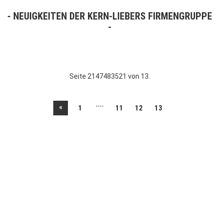
NEUIGKEITEN DER KERN-LIEBERS FIRMENGRUPPE
Seite 2147483521 von 13.
....
«
1
11
12
13