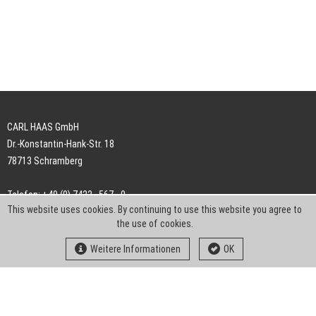
CARL HAAS GmbH
Dr.-Konstantin-Hank-Str. 18
78713 Schramberg
Telefon: +49 (0) 7422 . 567 - 0
This website uses cookies. By continuing to use this website you agree to
Telefax: +49 (0) 7422 . 567 - 239
the use of cookies.
E-Mail:
info-ch@kern-liebers.com
Weitere Informationen
OK
AGB
Impressum
Datenschutz
Downloads