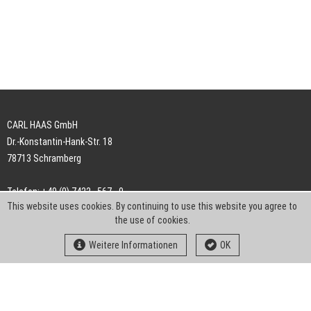
CARL HAAS GmbH
Dr.-Konstantin-Hank-Str. 18
78713 Schramberg
Telefon: +49 (0) 7422 . 567 - 0
This website uses cookies. By continuing to use this website you agree to
Telefax: +49 (0) 7422 . 567 - 239
the use of cookies.
E-Mail:
info-ch@kern-liebers.com
Weitere Informationen
OK
AGB
Impressum
Datenschutz
Downloads