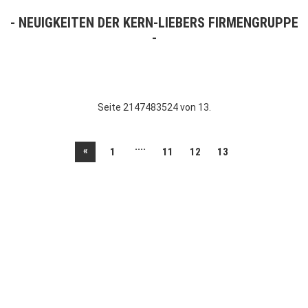
NEUIGKEITEN DER KERN-LIEBERS FIRMENGRUPPE
Seite 2147483524 von 13.
....
«
1
11
12
13