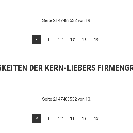
Seite 2147483532 von 19.
....
«
1
17
18
19
GKEITEN DER KERN-LIEBERS FIRMENG
Seite 2147483532 von 13.
....
«
1
11
12
13