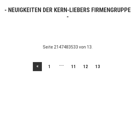
NEUIGKEITEN DER KERN-LIEBERS FIRMENGRUPPE
Seite 2147483533 von 13.
....
«
1
11
12
13