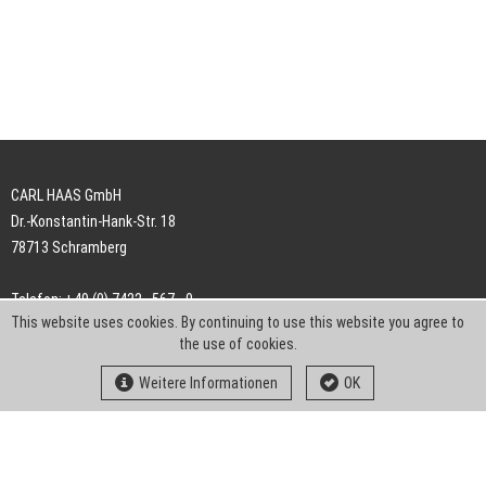
CARL HAAS GmbH
Dr.-Konstantin-Hank-Str. 18
78713 Schramberg
Telefon: +49 (0) 7422 . 567 - 0
This website uses cookies. By continuing to use this website you agree to
Telefax: +49 (0) 7422 . 567 - 239
the use of cookies.
E-Mail:
info-ch@kern-liebers.com
Weitere Informationen
OK
AGB
Impressum
Datenschutz
Downloads