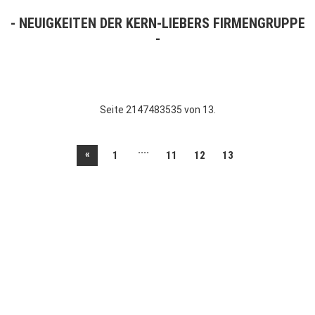
NEUIGKEITEN DER KERN-LIEBERS FIRMENGRUPPE
Seite 2147483535 von 13.
....
«
1
11
12
13