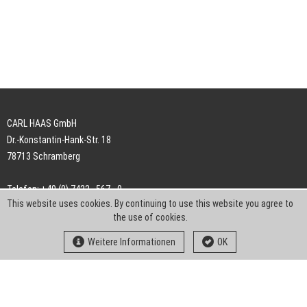
CARL HAAS GmbH
Dr.-Konstantin-Hank-Str. 18
78713 Schramberg
Telefon: +49 (0) 7422 . 567 - 0
This website uses cookies. By continuing to use this website you agree to
Telefax: +49 (0) 7422 . 567 - 239
the use of cookies.
E-Mail:
info-ch@kern-liebers.com
Weitere Informationen
OK
AGB
Impressum
Datenschutz
Downloads