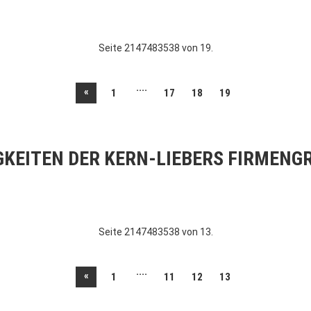
Seite 2147483538 von 19.
....
«
1
17
18
19
GKEITEN DER KERN-LIEBERS FIRMENG
Seite 2147483538 von 13.
....
«
1
11
12
13