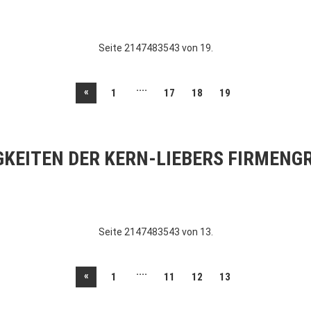
Seite 2147483543 von 19.
....
«
1
17
18
19
GKEITEN DER KERN-LIEBERS FIRMENG
Seite 2147483543 von 13.
....
«
1
11
12
13