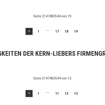
Seite 2147483544 von 19.
....
«
1
17
18
19
GKEITEN DER KERN-LIEBERS FIRMENG
Seite 2147483544 von 13.
....
«
1
11
12
13