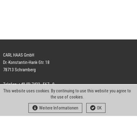
CARL HAAS GmbH
Dr.-Konstantin-Hank-Str. 18
78713 Schramberg
Telefon: +49 (0) 7422 . 567 - 0
This website uses cookies. By continuing to use this website you agree to
Telefax: +49 (0) 7422 . 567 - 239
the use of cookies.
E-Mail:
info-ch@kern-liebers.com
Weitere Informationen
OK
AGB
Impressum
Datenschutz
Downloads