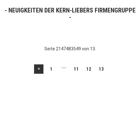
NEUIGKEITEN DER KERN-LIEBERS FIRMENGRUPPE
Seite 2147483549 von 13.
....
«
1
11
12
13