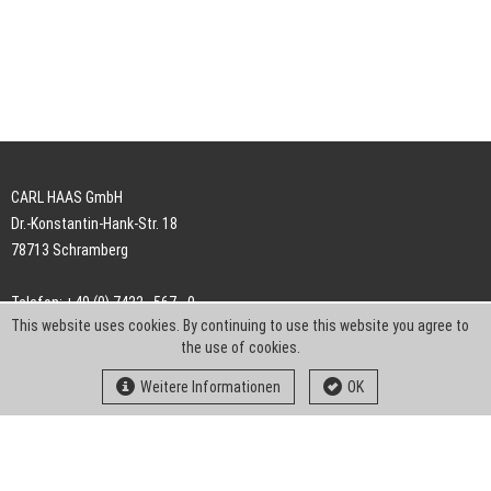
CARL HAAS GmbH
Dr.-Konstantin-Hank-Str. 18
78713 Schramberg
Telefon: +49 (0) 7422 . 567 - 0
This website uses cookies. By continuing to use this website you agree to
Telefax: +49 (0) 7422 . 567 - 239
the use of cookies.
E-Mail:
info-ch@kern-liebers.com
Weitere Informationen
OK
AGB
Impressum
Datenschutz
Downloads