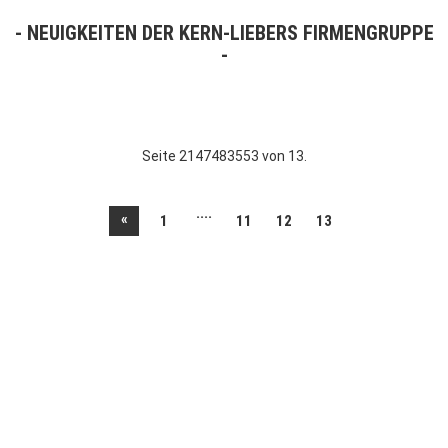
NEUIGKEITEN DER KERN-LIEBERS FIRMENGRUPPE
Seite 2147483553 von 13.
....
«
1
11
12
13