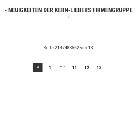
NEUIGKEITEN DER KERN-LIEBERS FIRMENGRUPPE
Seite 2147483562 von 13.
....
«
1
11
12
13