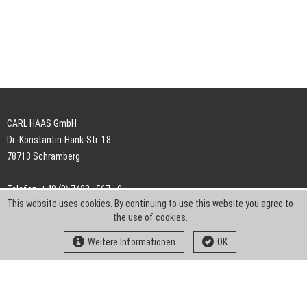
CARL HAAS GmbH
Dr.-Konstantin-Hank-Str. 18
78713 Schramberg
Telefon: +49 (0) 7422 . 567 - 0
This website uses cookies. By continuing to use this website you agree to
Telefax: +49 (0) 7422 . 567 - 239
the use of cookies.
E-Mail:
info-ch@kern-liebers.com
Weitere Informationen
OK
AGB
Impressum
Datenschutz
Downloads