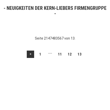
NEUIGKEITEN DER KERN-LIEBERS FIRMENGRUPPE
Seite 2147483567 von 13.
....
«
1
11
12
13