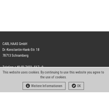
CARL HAAS GmbH
Dr.-Konstantin-Hank-Str. 18
78713 Schramberg
Telefon: +49 (0) 7422 . 567 - 0
This website uses cookies. By continuing to use this website you agree to
Telefax: +49 (0) 7422 . 567 - 239
the use of cookies.
E-Mail:
info-ch@kern-liebers.com
Weitere Informationen
OK
AGB
Impressum
Datenschutz
Downloads