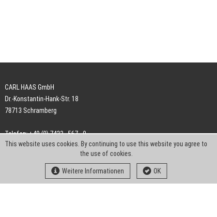
CARL HAAS GmbH
Dr.-Konstantin-Hank-Str. 18
78713 Schramberg
Telefon: +49 (0) 7422 . 567 - 0
This website uses cookies. By continuing to use this website you agree to
Telefax: +49 (0) 7422 . 567 - 239
the use of cookies.
E-Mail:
info-ch@kern-liebers.com
Weitere Informationen
OK
AGB
Impressum
Datenschutz
Downloads