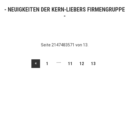
NEUIGKEITEN DER KERN-LIEBERS FIRMENGRUPPE
Seite 2147483571 von 13.
....
«
1
11
12
13