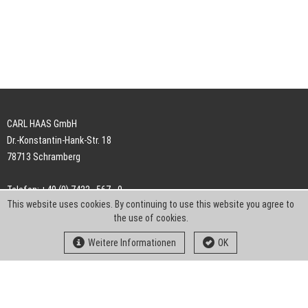
CARL HAAS GmbH
Dr.-Konstantin-Hank-Str. 18
78713 Schramberg
Telefon: +49 (0) 7422 . 567 - 0
This website uses cookies. By continuing to use this website you agree to
Telefax: +49 (0) 7422 . 567 - 239
the use of cookies.
E-Mail:
info-ch@kern-liebers.com
Weitere Informationen
OK
AGB
Impressum
Datenschutz
Downloads