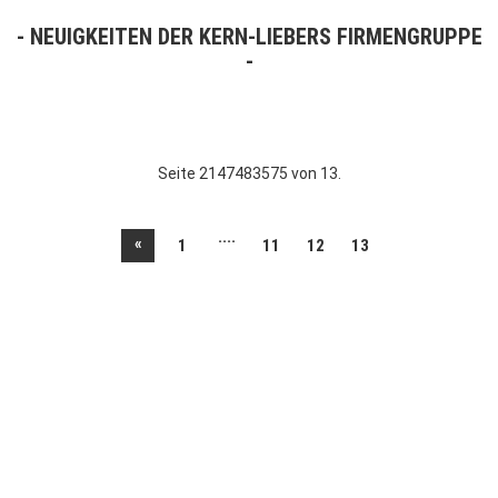
NEUIGKEITEN DER KERN-LIEBERS FIRMENGRUPPE
Seite 2147483575 von 13.
....
«
1
11
12
13