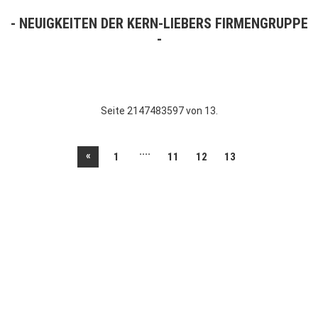
NEUIGKEITEN DER KERN-LIEBERS FIRMENGRUPPE
Seite 2147483597 von 13.
....
«
1
11
12
13