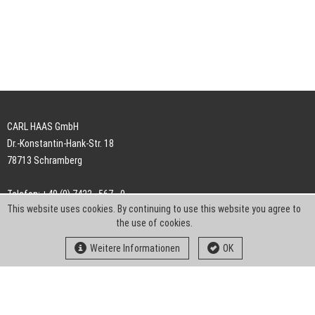
CARL HAAS GmbH
Dr.-Konstantin-Hank-Str. 18
78713 Schramberg
Telefon: +49 (0) 7422 . 567 - 0
This website uses cookies. By continuing to use this website you agree to
Telefax: +49 (0) 7422 . 567 - 239
the use of cookies.
E-Mail:
info-ch@kern-liebers.com
Weitere Informationen
OK
AGB
Impressum
Datenschutz
Downloads