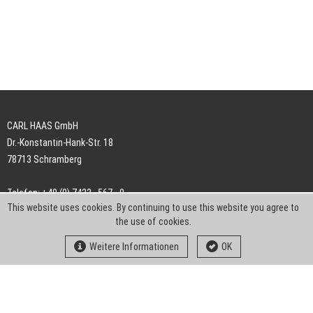
CARL HAAS GmbH
Dr.-Konstantin-Hank-Str. 18
78713 Schramberg
Telefon: +49 (0) 7422 . 567 - 0
This website uses cookies. By continuing to use this website you agree to
Telefax: +49 (0) 7422 . 567 - 239
the use of cookies.
E-Mail:
info-ch@kern-liebers.com
Weitere Informationen
OK
AGB
Impressum
Datenschutz
Downloads