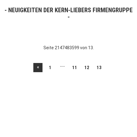
NEUIGKEITEN DER KERN-LIEBERS FIRMENGRUPPE
Seite 2147483599 von 13.
....
«
1
11
12
13