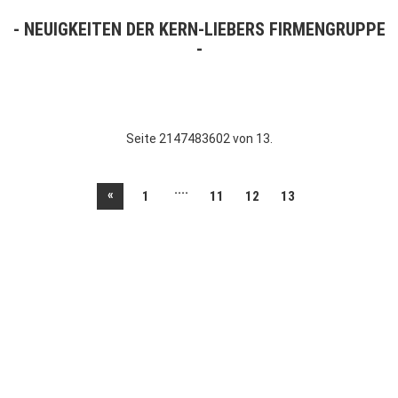
NEUIGKEITEN DER KERN-LIEBERS FIRMENGRUPPE
Seite 2147483602 von 13.
....
«
1
11
12
13