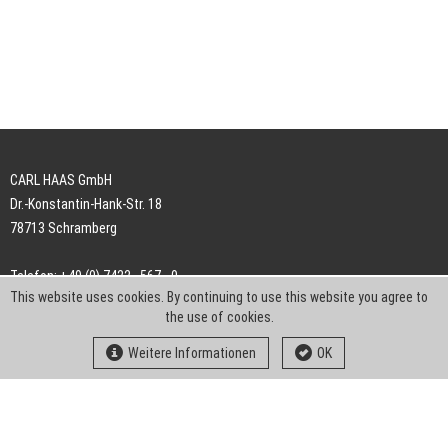
CARL HAAS GmbH
Dr.-Konstantin-Hank-Str. 18
78713 Schramberg
Telefon: +49 (0) 7422 . 567 - 0
This website uses cookies. By continuing to use this website you agree to
Telefax: +49 (0) 7422 . 567 - 239
the use of cookies.
E-Mail:
info-ch@kern-liebers.com
Weitere Informationen
OK
AGB
Impressum
Datenschutz
Downloads