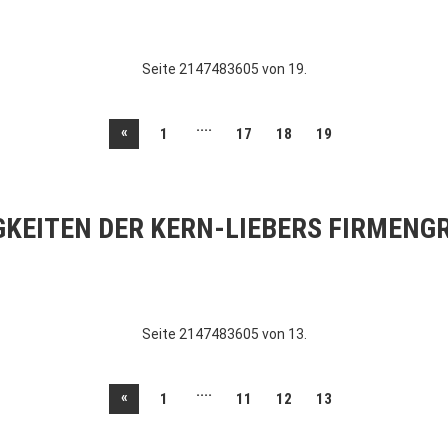
Seite 2147483605 von 19.
....
«
1
17
18
19
GKEITEN DER KERN-LIEBERS FIRMENG
Seite 2147483605 von 13.
....
«
1
11
12
13