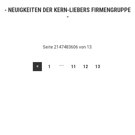
NEUIGKEITEN DER KERN-LIEBERS FIRMENGRUPPE
Seite 2147483606 von 13.
....
«
1
11
12
13